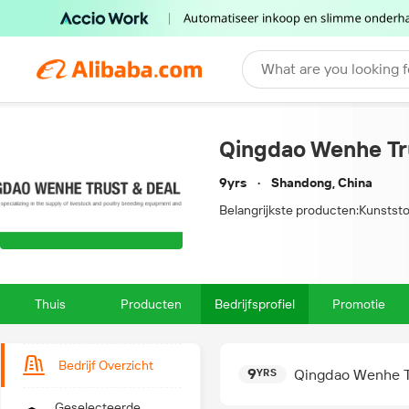
What are you looking f
Qingdao Wenhe Tru
9yrs
Shandong, China
Belangrijkste producten:
Kunststo
Thuis
Producten
Bedrijfsprofiel
Promotie
Bedrijf Overzicht
9
Qingdao Wenhe Tr
YRS
Geselecteerde